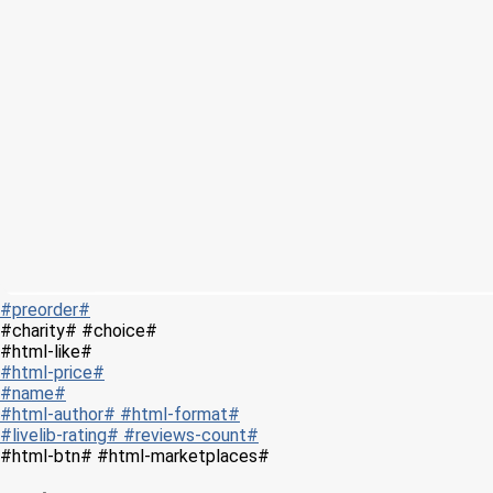
#preorder#
#charity# #choice#
#html-like#
#html-price#
#name#
#html-author# #html-format#
#livelib-rating# #reviews-count#
#html-btn# #html-marketplaces#