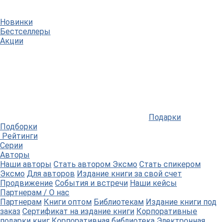
Новинки
Бестселлеры
Акции
Подарки
Подборки
Рейтинги
Серии
Авторы
Наши авторы
Стать автором Эксмо
Стать спикером
Эксмо
Для авторов
Издание книги за свой счет
Продвижение
События и встречи
Наши кейсы
Партнерам / О нас
Партнерам
Книги оптом
Библиотекам
Издание книги под
заказ
Сертификат на издание книги
Корпоративные
подарки книг
Корпоративная библиотека
Электронная