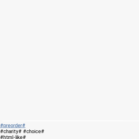
#preorder#
#charity# #choice#
#html-like#