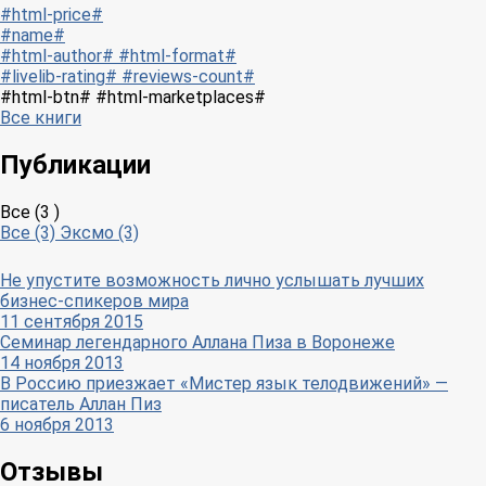
#html-price#
#name#
#html-author# #html-format#
#livelib-rating# #reviews-count#
#html-btn# #html-marketplaces#
Все книги
Публикации
Все (3 )
Все (3)
Эксмо (3)
Не упустите возможность лично услышать лучших
бизнес-спикеров мира
11 сентября 2015
Семинар легендарного Аллана Пиза в Воронеже
14 ноября 2013
В Россию приезжает «Мистер язык телодвижений» —
писатель Аллан Пиз
6 ноября 2013
Отзывы