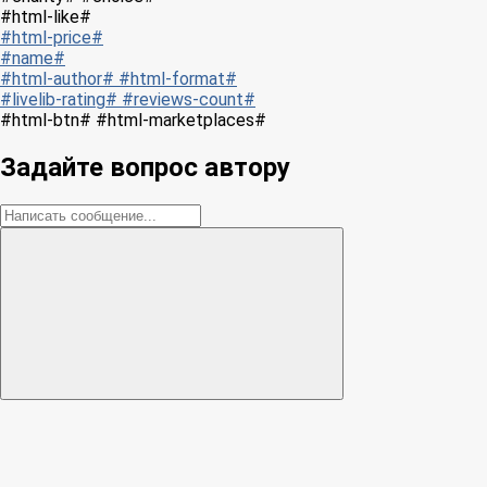
#html-like#
#html-price#
#name#
#html-author# #html-format#
#livelib-rating# #reviews-count#
#html-btn# #html-marketplaces#
Задайте вопрос автору