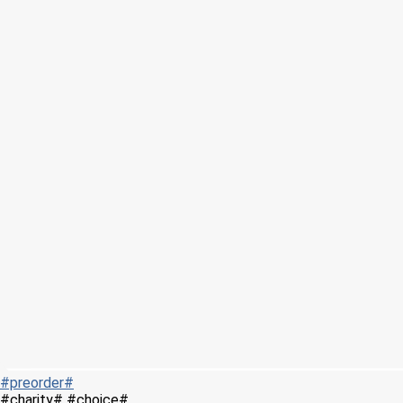
#preorder#
#charity# #choice#