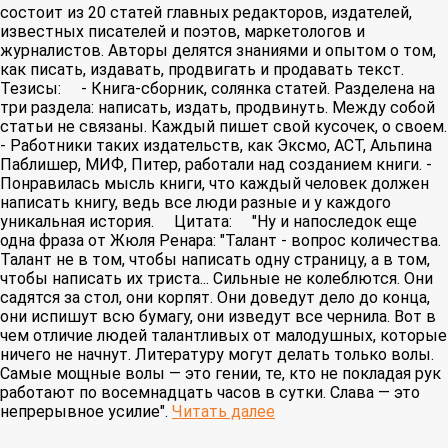
состоит из 20 статей главных редакторов, издателей,
известных писателей и поэтов, маркетологов и
журналистов. Авторы делятся знаниями и опытом о том,
как писать, издавать, продвигать и продавать текст. ⠀
Тезисы: ⠀ - Книга-сборник, солянка статей. Разделена на
три раздела: написать, издать, продвинуть. Между собой
статьи не связаны. Каждый пишет свой кусочек, о своем.
- Работники таких издательств, как Эксмо, АСТ, Альпина
Паблишер, МИФ, Питер, работали над созданием книги. -
Понравилась мысль книги, что каждый человек должен
написать книгу, ведь все люди разные и у каждого
уникальная история. ⠀ Цитата: ⠀ "Ну и напоследок еще
одна фраза от Жюля Ренара: "Талант - вопрос количества.
Талант не в том, чтобы написать одну страницу, а в том,
чтобы написать их триста... Сильные не колеблются. Они
садятся за стол, они корпят. Они доведут дело до конца,
они испишут всю бумагу, они изведут все чернила. Вот в
чем отличие людей талантливых от малодушных, которые
ничего не начнут. Литературу могут делать только волы.
Самые мощные волы — это гении, те, кто не покладая рук
работают по восемнадцать часов в сутки. Слава — это
непрерывное усилие".
Читать далее