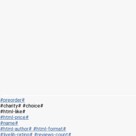
#preorder#
#charity# #choice#
#html-like#
#html-price#
#name#
#html-author# #html-format#
#livelib-rating# #reviews-count#