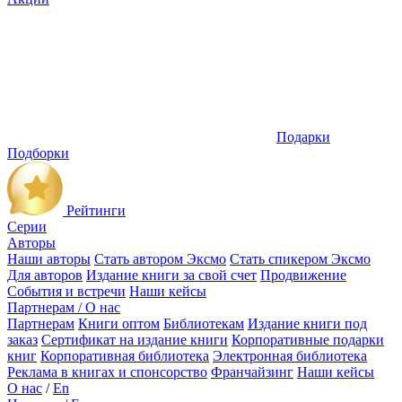
Подарки
Подборки
Рейтинги
Серии
Авторы
Наши авторы
Стать автором Эксмо
Стать спикером Эксмо
Для авторов
Издание книги за свой счет
Продвижение
События и встречи
Наши кейсы
Партнерам / О нас
Партнерам
Книги оптом
Библиотекам
Издание книги под
заказ
Сертификат на издание книги
Корпоративные подарки
книг
Корпоративная библиотека
Электронная библиотека
Реклама в книгах и спонсорство
Франчайзинг
Наши кейсы
О нас
/
En