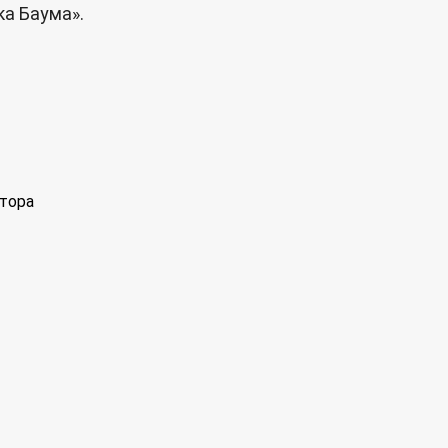
а Баума».
тора