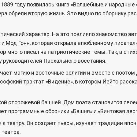
1889 году появилась книга «Волшебные и народные 
ра обрели вторую жизнь. Это видно по сборнику рас
итический характер. На это повлияло знакомство а
 и Мод Гонн, которая открыла влюбленному писател
ор много писал на патриотические темы. Так, в сти
у руководителей Пасхального восстания.
зучает магию и восточные религии и вместе с поэт
софский трактат «Видение», в котором Йейтс расск
ской сторожевой башней. Дом поэта становится св
ет программные сборники «Башня» и «Винтовая лес
к театру. Он создает пьесы, изучает традиции япон
 театра.