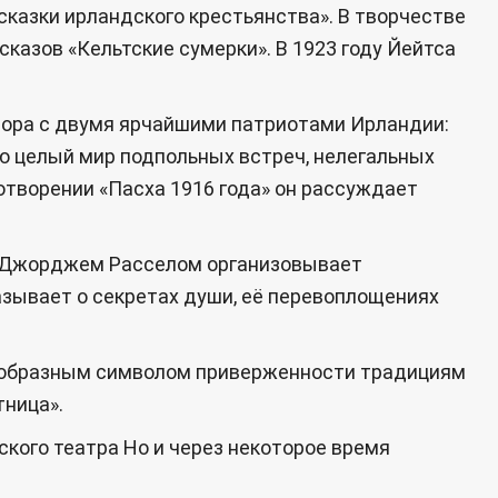
сказки ирландского крестьянства». В творчестве
сказов «Кельтские сумерки». В 1923 году Йейтса
втора с двумя ярчайшими патриотами Ирландии:
ю целый мир подпольных встреч, нелегальных
хотворении «Пасха 1916 года» он рассуждает
ом Джорджем Расселом организовывает
азывает о секретах души, её перевоплощениях
оеобразным символом приверженности традициям
тница».
ского театра Но и через некоторое время