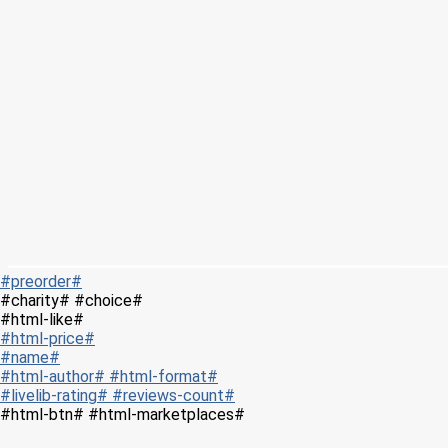
#preorder#
#charity# #choice#
#html-like#
#html-price#
#name#
#html-author# #html-format#
#livelib-rating# #reviews-count#
#html-btn# #html-marketplaces#