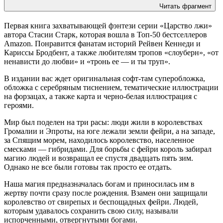
Читать фрагмент
Первая книга захватывающей фэнтези серии «Царство лжи»
автора Стасии Старк, которая вошла в Топ-50 бестселлеров
Amazon. Понравится фанатам историй Рейвен Кеннеди и
Кариссы Бродбент, а также любителям тропов «слоуберн», «от
ненависти до любви» и «тронь ее — и ты труп».
В издании вас ждет оригинальная софт-там суперобложка,
обложка с серебряным тиснением, тематические иллюстрации
на форзацах, а также карта и черно-белая иллюстрация с
героями.
Мир был поделен на три расы: люди жили в королевствах
Громалии и Эпроты, на юге лежали земли фейри, а на западе,
за Спящим морем, находилось королевство, населенное
смесками — гибридами. Для борьбы с фейри король забирал
магию людей и возвращал ее спустя двадцать пять зим.
Однако не все были готовы так просто ее отдать.
Наша магия предназначалась богам и приносилась им в
жертву почти сразу после рождения. Взамен они защищали
королевство от свирепых и беспощадных фейри. Людей,
которым удавалось сохранить свою силу, называли
испорченными, отвергнутыми богами.