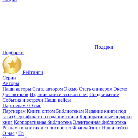
Подарки
Подборки
Рейтинги
Серии
Авторы
Наши авторы
Стать автором Эксмо
Стать спикером Эксмо
Для авторов
Издание книги за свой счет
Продвижение
События и встречи
Наши кейсы
Партнерам / О нас
Партнерам
Книги оптом
Библиотекам
Издание книги под
заказ
Сертификат на издание книги
Корпоративные подарки
книг
Корпоративная библиотека
Электронная библиотека
Реклама в книгах и спонсорство
Франчайзинг
Наши кейсы
О нас
/
En