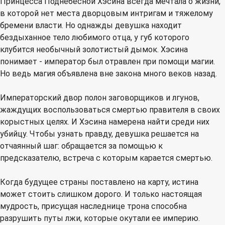
Принцесса Поднебесной Хэсина всегда мечтала о жизни,
в которой нет места дворцовым интригам и тяжелому
бремени власти. Но однажды девушка находит
бездыханное тело любимого отца, у губ которого
клубится необычный золотистый дымок. Хэсина
понимает - император был отравлен при помощи магии.
Но ведь магия объявлена вне закона много веков назад.
Императорский двор полон заговорщиков и лгунов,
жаждущих воспользоваться смертью правителя в своих
корыстных целях. И Хэсина намерена найти среди них
убийцу. Чтобы узнать правду, девушка решается на
отчаянный шаг: обращается за помощью к
предсказателю, встреча с которым карается смертью.
Когда будущее страны поставлено на карту, истина
может стоить слишком дорого. И только настоящая
мудрость, присущая наследнице трона способна
разрушить путы лжи, которые окутали ее империю.