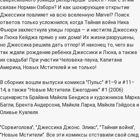
связан Норман Озборн? И как шокирующее открытие
Джессики повлияет на всю вселенную Marvel? Поиск
ответов только усложнился, когда Тайная война Ника
Фьюри захлестнула улицы города — и настигла Джессику
и Люка Кейджа прямо у них дома! Их жизни разрушены,
но Джессика решила дать отпор! И наконец то, чего вы
так ждали: рождение ребёнка Джессики и Люка, а также
их свадьба! При участии Человека-паука, Капитана
Америка, Новых Мстителей и не только!
В сборник вошли выпуски комикса "Пульс" #1–9 и #11–
14, а также "Новые Мстители. Ежегодник" #1 (2006)
сценариста Брайана Майкла Бендиса и художников Марка
Багли, Брента Андерсона, Майкла Ларка, Майкла Гэйдоса и
Оливье Куапеля.
"Сорвиголова", "Джессика Джонс. Элиас", "Тайная война",
"Новые Мстители". Все эти комиксы отставили свой след