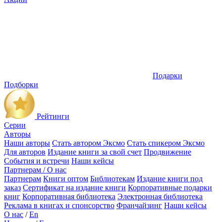
Подарки
Подборки
Рейтинги
Серии
Авторы
Наши авторы
Стать автором Эксмо
Стать спикером Эксмо
Для авторов
Издание книги за свой счет
Продвижение
События и встречи
Наши кейсы
Партнерам / О нас
Партнерам
Книги оптом
Библиотекам
Издание книги под
заказ
Сертификат на издание книги
Корпоративные подарки
книг
Корпоративная библиотека
Электронная библиотека
Реклама в книгах и спонсорство
Франчайзинг
Наши кейсы
О нас
/
En