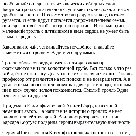
необычный: он сделан из человеческих обидных слов.
Бабушка-тролль тщательно высушивает такие слова, а потом
дробит на чаинки. Поэтому тролли радуются, когда кто-то
ругается. И если вдруг попадётся доброжелательная семья,
они сделают всё, чтобы люди поссорились. И только один
маленький тролль с пятнышком в виде сердца не умеет быть
злым и вредным.
Заваривайте чай, устраивайтесь поудобнее, и давайте
знакомиться с троллем Эдди и его друзьями.
Тролли обожают воду, а вместо похода в аквапарк
скатываются вниз по водосточной трубе. Вот только в это раз
всё идёт не по плану. Два маленьких тролля исчезают. Тролль-
профессор отправляется на их поиски и не возвращается. А в
доме столько опасностей: ловушки для крыс и люди, которым
ни в коем случае нельзя показываться. Смелый тролль Эдди
решает спасти друзей.
Придумала Крумпфи-троллей Аннет Рёдер, известный
немецкий автор. На написание историй о троллях Аннет
вдохновили её трое детей. А иллюстратор детских книг
Барбара Кортуэс подарила героям выразительную внешность.
Серия «Приключения Крумпфи-троллей» состоит из 11 книг,