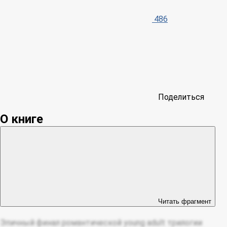
486
Поделиться
О книге
Читать фрагмент
Эпичный финал романтической young adult трилогии