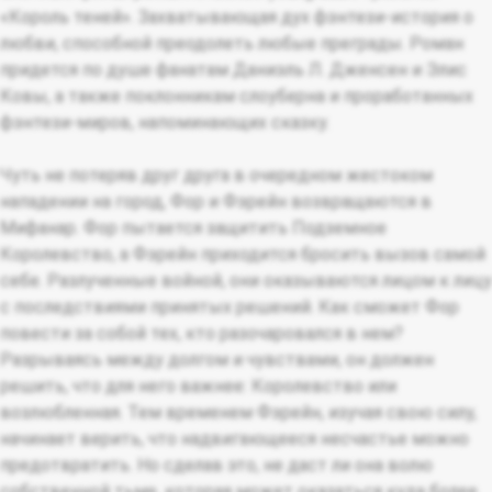
«Король теней». Захватывающая дух фэнтези-история о
любви, способной преодолеть любые преграды. Роман
придется по душе фанатам Даниэль Л. Дженсен и Элис
Ковы, а также поклонникам слоуберна и проработанных
фэнтези-миров, напоминающих сказку.
Чуть не потеряв друг друга в очередном жестоком
нападении на город, Фор и Фэрейн возвращаются в
Мифанар. Фор пытается защитить Подземное
Королевство, а Фэрейн приходится бросить вызов самой
себе. Разлученные войной, они оказываются лицом к лицу
с последствиями принятых решений. Как сможет Фор
повести за собой тех, кто разочаровался в нем?
Разрываясь между долгом и чувствами, он должен
решить, что для него важнее: Королевство или
возлюбленная. Тем временем Фэрейн, изучая свою силу,
начинает верить, что надвигающееся несчастье можно
предотвратить. Но сделав это, не даст ли она волю
собственной тьме, которая может оказаться куда более