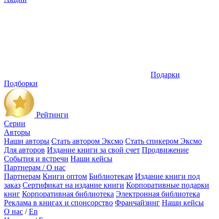
Подарки
Подборки
Рейтинги
Серии
Авторы
Наши авторы
Стать автором Эксмо
Стать спикером Эксмо
Для авторов
Издание книги за свой счет
Продвижение
События и встречи
Наши кейсы
Партнерам / О нас
Партнерам
Книги оптом
Библиотекам
Издание книги под
заказ
Сертификат на издание книги
Корпоративные подарки
книг
Корпоративная библиотека
Электронная библиотека
Реклама в книгах и спонсорство
Франчайзинг
Наши кейсы
О нас
/
En