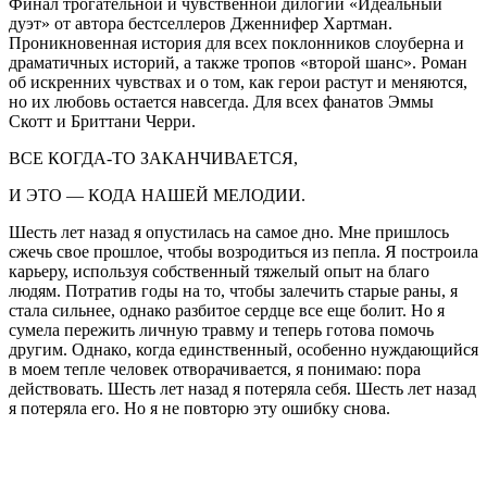
Финал трогательной и чувственной дилогии «Идеальный
дуэт» от автора бестселлеров Дженнифер Хартман.
Проникновенная история для всех поклонников слоуберна и
драматичных историй, а также тропов «второй шанс». Роман
об искренних чувствах и о том, как герои растут и меняются,
но их любовь остается навсегда. Для всех фанатов Эммы
Скотт и Бриттани Черри.
ВСЕ КОГДА-ТО ЗАКАНЧИВАЕТСЯ,
И ЭТО — КОДА НАШЕЙ МЕЛОДИИ.
Шесть лет назад я опустилась на самое дно. Мне пришлось
сжечь свое прошлое, чтобы возродиться из пепла. Я построила
карьеру, используя собственный тяжелый опыт на благо
людям. Потратив годы на то, чтобы залечить старые раны, я
стала сильнее, однако разбитое сердце все еще болит. Но я
сумела пережить личную травму и теперь готова помочь
другим. Однако, когда единственный, особенно нуждающийся
в моем тепле человек отворачивается, я понимаю: пора
действовать. Шесть лет назад я потеряла себя. Шесть лет назад
я потеряла его. Но я не повторю эту ошибку снова.