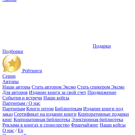
Подарки
Подборки
Рейтинги
Серии
Авторы
Наши авторы
Стать автором Эксмо
Стать спикером Эксмо
Для авторов
Издание книги за свой счет
Продвижение
События и встречи
Наши кейсы
Партнерам / О нас
Партнерам
Книги оптом
Библиотекам
Издание книги под
заказ
Сертификат на издание книги
Корпоративные подарки
книг
Корпоративная библиотека
Электронная библиотека
Реклама в книгах и спонсорство
Франчайзинг
Наши кейсы
О нас
/
En