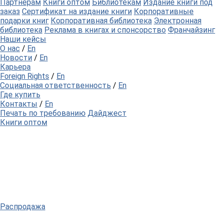
Партнерам
Книги оптом
Библиотекам
Издание книги под
заказ
Сертификат на издание книги
Корпоративные
подарки книг
Корпоративная библиотека
Электронная
библиотека
Реклама в книгах и спонсорство
Франчайзинг
Наши кейсы
О нас
/
En
Новости
/
En
Карьера
Foreign Rights
/
En
Социальная ответственность
/
En
Где купить
Контакты
/
En
Печать по требованию
Дайджест
Книги оптом
Распродажа