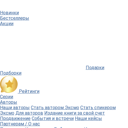
Новинки
Бестселлеры
Акции
Подарки
Подборки
Рейтинги
Серии
Авторы
Наши авторы
Стать автором Эксмо
Стать спикером
Эксмо
Для авторов
Издание книги за свой счет
Продвижение
События и встречи
Наши кейсы
Партнерам / О нас