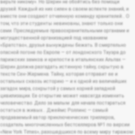
верьте никому». Но Шерин не обойтись без помощи
друзей. Каждый из них силен в своем аспекте знаний, и
вместе они создают отчаянную команду хранителей… О
том, что эти студенты невиновны, знают только они
сами. Преследуемые правоохранительными органами и
могущественной организацией под названием
«Братство», друзья вынуждены бежать. В смертельно
опасной погоне по Европе — от лондонского Тауэра до
парижских замков и крепости в итальянских Альпах —
Шерин должна разгадать истинную тайну, скрытую в
тексте Сен-Жермена. Тайну, которая отправит ее и
остальных сквозь историю — и к одной из величайших
загадок мира, сокрытой у самых корней западной
цивилизации. Ее открытие может навсегда изменить
человечество. Дело за малым: для начала постараться
остаться в живых… Джеймс Роллинс — самый
продаваемый автор приключенческих триллеров,
создатель многочисленных бестселлеров №1 по версии
«New York Times», разошедшихся по всему миру тиражом