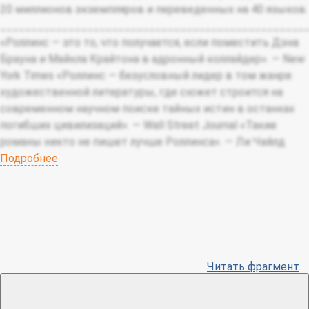
20 миллионов экземпляров и переведенных на 40 языков.
_________________________________________________
«Роллинс — это то, что получается, если поместить Дэна
Брауна и Майкла Крайтона в адронный коллайдер». — New
York Times «Роллинс — безусловный лидер в том жанре
художественной литературы, где сюжет строится на
современном научном поиске тайных истин в останках
погибших цивилизаций». — Wall Street Journal «Такие
романы никто не пишет лучше Роллинса». — Ли Чайлд
Подробнее
Читать фрагмент