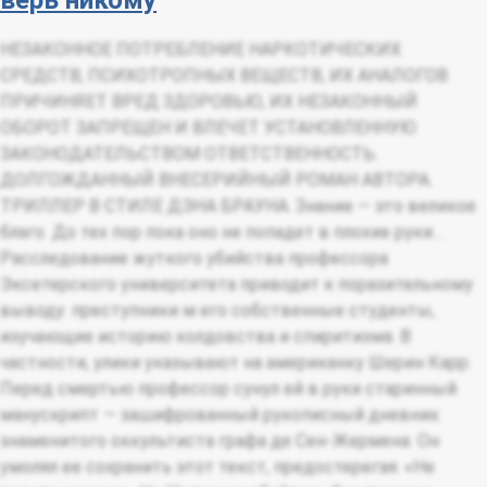
НЕЗАКОННОЕ ПОТРЕБЛЕНИЕ НАРКОТИЧЕСКИХ
СРЕДСТВ, ПСИХОТРОПНЫХ ВЕЩЕСТВ, ИХ АНАЛОГОВ
ПРИЧИНЯЕТ ВРЕД ЗДОРОВЬЮ, ИХ НЕЗАКОННЫЙ
ОБОРОТ ЗАПРЕЩЕН И ВЛЕЧЕТ УСТАНОВЛЕННУЮ
ЗАКОНОДАТЕЛЬСТВОМ ОТВЕТСТВЕННОСТЬ.
ДОЛГОЖДАННЫЙ ВНЕСЕРИЙНЫЙ РОМАН АВТОРА.
ТРИЛЛЕР В СТИЛЕ ДЭНА БРАУНА. Знание — это великое
благо. До тех пор пока оно не попадет в плохие руки…
Расследование жуткого убийства профессора
Эксетерского университета приводит к поразительному
выводу: преступники м его собственные студенты,
изучающие историю колдовства и спиритизма. В
частности, улики указывают на американку Шерин Карр.
Перед смертью профессор сунул ей в руки старинный
манускрипт — зашифрованный рукописный дневник
знаменитого оккультиста графа де Сен-Жермена. Он
умолял ее сохранить этот текст, предостерегая: «Не