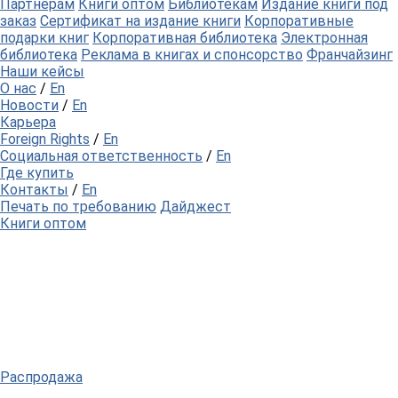
Партнерам
Книги оптом
Библиотекам
Издание книги под
заказ
Сертификат на издание книги
Корпоративные
подарки книг
Корпоративная библиотека
Электронная
библиотека
Реклама в книгах и спонсорство
Франчайзинг
Наши кейсы
О нас
/
En
Новости
/
En
Карьера
Foreign Rights
/
En
Социальная ответственность
/
En
Где купить
Контакты
/
En
Печать по требованию
Дайджест
Книги оптом
Распродажа