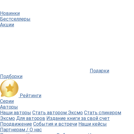
Новинки
Бестселлеры
Акции
Подарки
Подборки
Рейтинги
Серии
Авторы
Наши авторы
Стать автором Эксмо
Стать спикером
Эксмо
Для авторов
Издание книги за свой счет
Продвижение
События и встречи
Наши кейсы
Партнерам / О нас