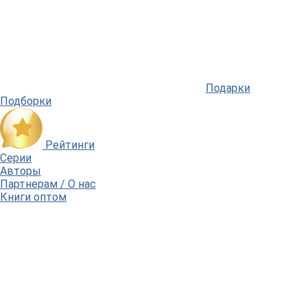
Подарки
Подборки
Рейтинги
Серии
Авторы
Партнерам / О нас
Книги оптом