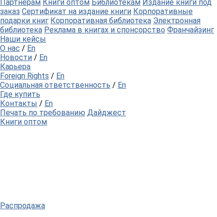
Партнерам
Книги оптом
Библиотекам
Издание книги под
заказ
Сертификат на издание книги
Корпоративные
подарки книг
Корпоративная библиотека
Электронная
библиотека
Реклама в книгах и спонсорство
Франчайзинг
Наши кейсы
О нас
/
En
Новости
/
En
Карьера
Foreign Rights
/
En
Социальная ответственность
/
En
Где купить
Контакты
/
En
Печать по требованию
Дайджест
Книги оптом
Распродажа