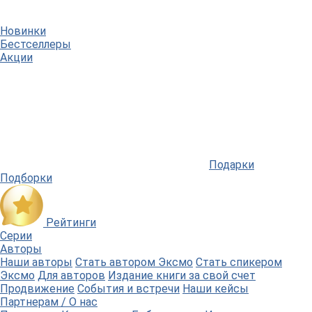
Новинки
Бестселлеры
Акции
Подарки
Подборки
Рейтинги
Серии
Авторы
Наши авторы
Стать автором Эксмо
Стать спикером
Эксмо
Для авторов
Издание книги за свой счет
Продвижение
События и встречи
Наши кейсы
Партнерам / О нас