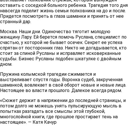
оставить с соседкой больного ребенка. Трагедия того дня
навсегда поделит жизнь семьи полковника на до и после.
Придется посмотреть в глаза шаманки и принять от нее
странный дар.
Москва. Наши дни. Одиночество тяготит молодую
женщину Лару. Ей берется помочь Руслана, специалист по
счастью, у которой не бывает осечек. Секрет ее успеха
спрятан от посторонних глаз. Никто не догадывается, кто
стоит за спиной Русланы и исправляет исковерканные
судьбы. Бизнес Русланы подобен шкатулке с двойным
дном.
Пружина колымской трагедии сжимается и
выстреливает спустя годы. Воронка судеб, закрученная
шаманкой, вовлекает в свой оборот новые и новые лица.
Настоящее во власти прошлого. Далекое всегда рядом.
«Сюжет держит в напряжении до последней страницы, и
потом долго не можешь унять пульсирующую мысль в
попытках разгадать все смыслы этой глубокой,
многослойной книги, где прошлое простирает тень на
настоящее». — Катя Качур