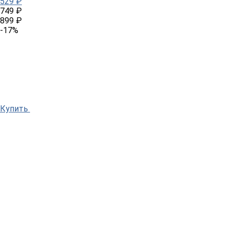
529 ₽
749 ₽
899 ₽
-17%
Купить