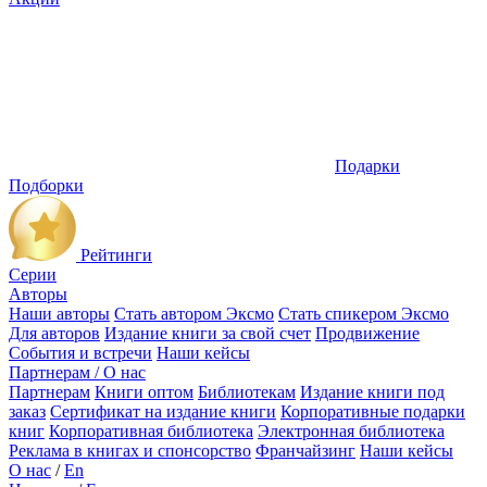
Подарки
Подборки
Рейтинги
Серии
Авторы
Наши авторы
Стать автором Эксмо
Стать спикером Эксмо
Для авторов
Издание книги за свой счет
Продвижение
События и встречи
Наши кейсы
Партнерам / О нас
Партнерам
Книги оптом
Библиотекам
Издание книги под
заказ
Сертификат на издание книги
Корпоративные подарки
книг
Корпоративная библиотека
Электронная библиотека
Реклама в книгах и спонсорство
Франчайзинг
Наши кейсы
О нас
/
En