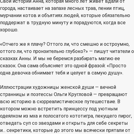
Свои истории Анна, которая много лет живет вдали от
города, настаивает на запахе лесных трав, пении птиц,
мурчании котов и объятиях людей, которые обязательно
поддержат в трудную минуту и порадуются, когда все
хорошо.
«Отчего же я плачу? Оттого ли, что смешно и остроумно,
оттого ли, что пронзительно глубоко?» — пишут читатели о
сказках Анны. И мы не беремся разбирать магию ее
сказок. Она сама объясняет это одной фразой: «Просто
одна девочка обнимает тебя и целует в самую душу».
Иллюстрации художницы женской души — вечной
странницы и поэтессы Ольги Кругловой — превращают
всю историю в сюрреалистическое путешествие. В
котором можно встретить принцессу под уютным
одеялком из мха и полосатого кототигра, пекущего пирог,
отведать суп со звездами и открыть для себе секреты
и... секретики, которые до этого мы всячески прятали от