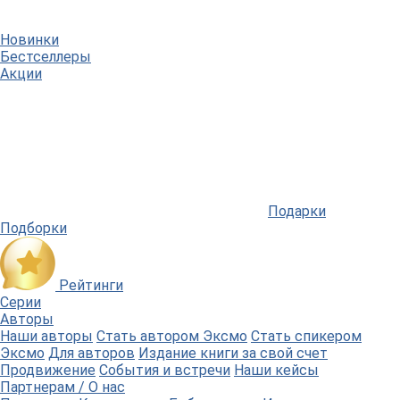
Новинки
Бестселлеры
Акции
Подарки
Подборки
Рейтинги
Серии
Авторы
Наши авторы
Стать автором Эксмо
Стать спикером
Эксмо
Для авторов
Издание книги за свой счет
Продвижение
События и встречи
Наши кейсы
Партнерам / О нас