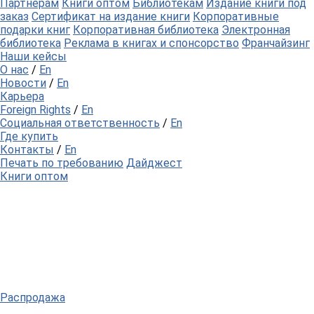
Партнерам
Книги оптом
Библиотекам
Издание книги под
заказ
Сертификат на издание книги
Корпоративные
подарки книг
Корпоративная библиотека
Электронная
библиотека
Реклама в книгах и спонсорство
Франчайзинг
Наши кейсы
О нас
/
En
Новости
/
En
Карьера
Foreign Rights
/
En
Социальная ответственность
/
En
Где купить
Контакты
/
En
Печать по требованию
Дайджест
Книги оптом
Распродажа