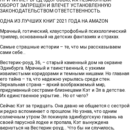
ОБОРОТ ЗАПРЕЩЕН И ВЛЕЧЕТ УСТАНОВЛЕННУЮ
ЗАКОНОДАТЕЛЬСТВОМ ОТВЕТСТВЕННОСТЬ.
ОДНА ИЗ ЛУЧШИХ КНИГ 2021 ГОДА НА AMAZON
Мрачный, готический, клаустрофобный психологический
триллер, основанный на детских фантазиях и страхах.
Самые страшные истории – те, что мы рассказываем
сами себе…
Вестерик-роуд, 36, – старый каменный дом на окраине
Эдинбурга. Мрачный и таинственный, с узкими
извилистыми коридорами и темными нишами. Но главная
его тайна – та, что надежно укрылась среди стен.
Зеркальная страна – яркий воображаемый мир,
придуманный сестрами-близнецами Кэт и Эл в детстве.
Их единственное укрытие... Но от чего?
Сейчас Кэт за тридцать. Она давно не общается с сестрой
и редко вспоминает о прошлом. Но узнав, что одним
солнечным утром Эл покинула эдинбургскую гавань на
своей парусной лодке и пропала, Кэт вынуждена
вернуться на Вестерик-роуд… Что бы ни случилось,