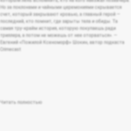
которым лень вспомнить, кто на кого наезжал позавчера.
Но за поклонами и чайными церемониями скрывается
счет, который закрывают кровью, а главный герой —
последний, кто помнит, где зарыты тела и обиды. Та
самая тру-крайм история, которую покупаешь ради
триллера, а потом не можешь от нее оторваться». —
Евгений «Пожилой Ксеноморф» Шокин, автор подкаста
Crimecast
Читать полностью