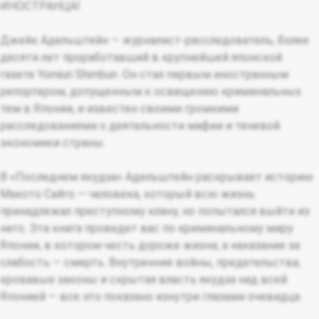
ИНОСТРАНЦА!
Джейк Адельштейн — журналист-расследователь, более
десяти лет проработавший в крупнейшей японской
газете Yomiuri Shimbun. Он стал первым иностранным
репортером, допущенным к освещению криминальных
тем в Японии, и известен своими громкими
расследованиями о деятельности мафии и теневой
экономики страны.
В «Последнем якудза» Адельштейн раскрывает историю
Макото Сайго — человека, который всю жизнь
принадлежал преступному клану, но попытался выйти из
него. Эта книга проведет вас по криминальному миру
Японии, в котором честь дороже жизни, а наказание за
слабость — смерть. Внутренние войны, предательства,
кровавые законы и скрытая власть якудза над всей
Японией — все это показано изнутри глазами очевидца.