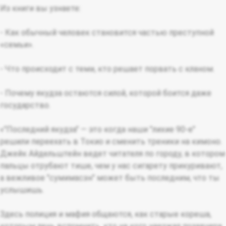
Из книги вы узнаете:
- Как обычный человек становится частью преступной
«семьи».
- Что происходит с теми, кто решает порвать с кланом.
- Почему якудза остаются силой, которой боится даже
государство.
«"Последний якудза" — это когда наши "лихие 90-е"
решили переехать в Токио и сменить треники на кимоно.
Джейк Айдельштейн ведет читателя по городу, в котором
пальцы отрубают тише, чем у нас сигарету прикуривают,
а вежливое "сумимасэн" может быть последним, что ты
услышишь.
Здесь полиция и мафия общаются, как старые кореша,