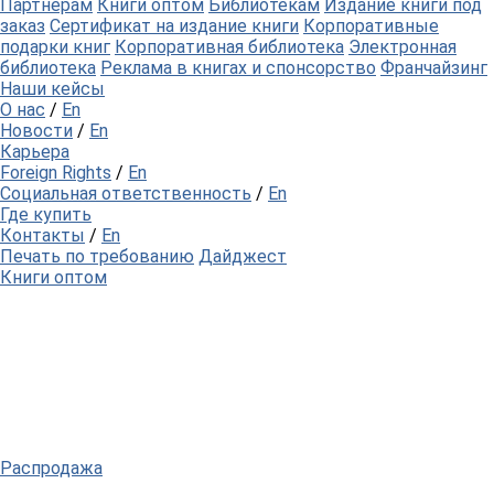
Партнерам
Книги оптом
Библиотекам
Издание книги под
заказ
Сертификат на издание книги
Корпоративные
подарки книг
Корпоративная библиотека
Электронная
библиотека
Реклама в книгах и спонсорство
Франчайзинг
Наши кейсы
О нас
/
En
Новости
/
En
Карьера
Foreign Rights
/
En
Социальная ответственность
/
En
Где купить
Контакты
/
En
Печать по требованию
Дайджест
Книги оптом
Распродажа