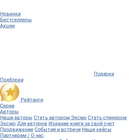
Новинки
Бестселлеры
Акции
Подарки
Подборки
Рейтинги
Серии
Авторы
Наши авторы
Стать автором Эксмо
Стать спикером
Эксмо
Для авторов
Издание книги за свой счет
Продвижение
События и встречи
Наши кейсы
Партнерам / О нас