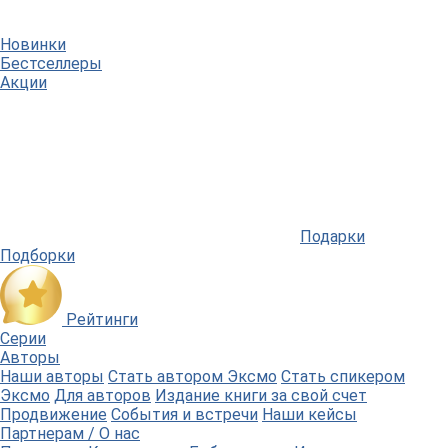
Новинки
Бестселлеры
Акции
Подарки
Подборки
Рейтинги
Серии
Авторы
Наши авторы
Стать автором Эксмо
Стать спикером
Эксмо
Для авторов
Издание книги за свой счет
Продвижение
События и встречи
Наши кейсы
Партнерам / О нас