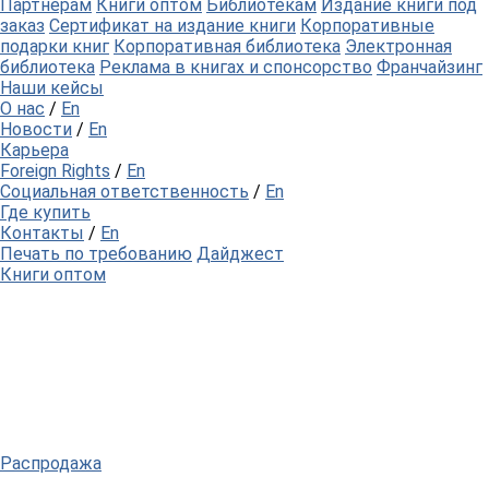
Партнерам
Книги оптом
Библиотекам
Издание книги под
заказ
Сертификат на издание книги
Корпоративные
подарки книг
Корпоративная библиотека
Электронная
библиотека
Реклама в книгах и спонсорство
Франчайзинг
Наши кейсы
О нас
/
En
Новости
/
En
Карьера
Foreign Rights
/
En
Социальная ответственность
/
En
Где купить
Контакты
/
En
Печать по требованию
Дайджест
Книги оптом
Распродажа