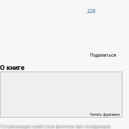
228
Поделиться
О книге
Читать фрагмент
Потрясающее азиатское фэнтези про попаданцев