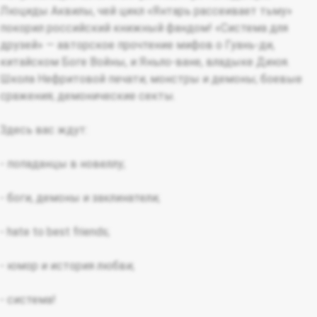
Люциды Аквилы, чей цикл «Янтарь рассеивает тьму»
покорил российский книжный фандом! «Система для
друзей» — авторское прочтение мифов о Гуань-ди,
китайском Боге Войны, и Яньло-ване, владыке Диюя.
Школа Нефритовой печати; монстры и демоны; боевые
сражения; демонические секты.
Здесь вас ждут:
- попаданцы в новеллу;
- боги, демоны и заклинатели;
- hate to best friends;
- юмор и история любви;
- система!