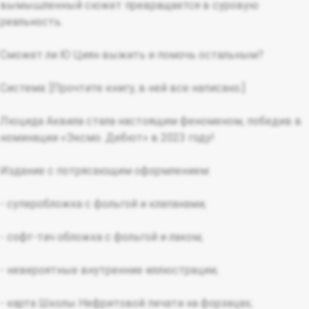
вымышленный сюжет превращается в суровую
реальность.
Сможет ли Ю Циян выжить и помочь остальным?
Система: [Прочтите книгу, в ней все написано.]
Люцида Аквила стала настоящим феноменом, победив в
номинации «Эксмо. Дебют» в 2023 году!
Издание с потрясающим оформлением:
- суперобложка с фольгой и клапанами;
- софт-тач обложка с фольгой и лаком;
- невероятные внутренние иллюстрации;
- карта Школы Нефритовой печати на форзацах;