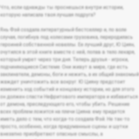
Что, если однажды ты проснешься внутри истории,
которую написала твоя лучшая подруга?
Янь Фэй создала литературный бестселлер и, по воле
случая, погибнув под колесами грузовика, переродилась
героиней собственной новеллы. Ее лучший друг, Ю Циян,
очутился в этой книге вместе с ней, попав в тело лекаря,
который умрет через три дня. Теперь друзья - игроки,
подчиняющиеся Системе. Они живут в мире, где есть
заклинатели, демоны, боги и нежить, а их общий знакомый
жаждет уничтожить все вокруг. Ю Цияну предстоит
изменить ход событий и концовку истории, но для этого
он должен спасти Нефритового императора и избавиться
от демона, преследующего его, чтобы убить. Решение
всех проблем ложится на плечи Цияна: ему придется
иметь дело с тем, что когда-то создала Фэй. Не так-то
просто, особенно, когда придуманные сцены и шутки
внезапно приобретают опасные смыслы, а