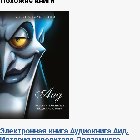
Похожие книги
Электронная книга
Аудиокнига
Аид.
История повелителя Подземного