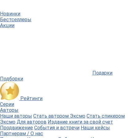
Новинки
Бестселлеры
Акции
Подарки
Подборки
Рейтинги
Серии
Авторы
Наши авторы
Стать автором Эксмо
Стать спикером
Эксмо
Для авторов
Издание книги за свой счет
Продвижение
События и встречи
Наши кейсы
Партнерам / О нас