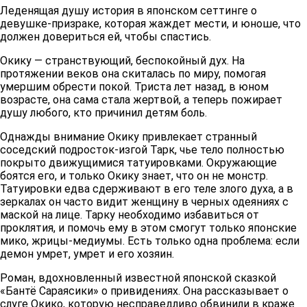
Леденящая душу история в японском сеттинге о
девушке-призраке, которая жаждет мести, и юноше, что
должен довериться ей, чтобы спастись.
Окику — странствующий, беспокойный дух. На
протяжении веков она скиталась по миру, помогая
умершим обрести покой. Триста лет назад, в юном
возрасте, она сама стала жертвой, а теперь пожирает
душу любого, кто причинил детям боль.
Однажды внимание Окику привлекает странный
соседский подросток-изгой Тарк, чье тело полностью
покрыто движущимися татуировками. Окружающие
боятся его, и только Окику знает, что он не монстр.
Татуировки едва сдерживают в его теле злого духа, а в
зеркалах он часто видит женщину в черных одеяниях с
маской на лице. Тарку необходимо избавиться от
проклятия, и помочь ему в этом смогут только японские
мико, жрицы-медиумы. Есть только одна проблема: если
демон умрет, умрет и его хозяин.
Роман, вдохновленный известной японской сказкой
«Бантё Сараясики» о привидениях. Она рассказывает о
слуге Окико, которую несправедливо обвинили в краже