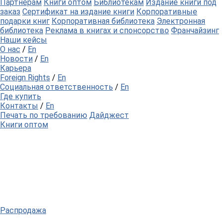
Партнерам
Книги оптом
Библиотекам
Издание книги под
заказ
Сертификат на издание книги
Корпоративные
подарки книг
Корпоративная библиотека
Электронная
библиотека
Реклама в книгах и спонсорство
Франчайзинг
Наши кейсы
О нас
/
En
Новости
/
En
Карьера
Foreign Rights
/
En
Социальная ответственность
/
En
Где купить
Контакты
/
En
Печать по требованию
Дайджест
Книги оптом
Распродажа