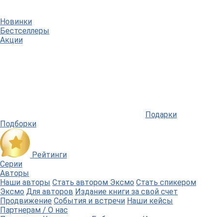
Новинки
Бестселлеры
Акции
Подарки
Подборки
Рейтинги
Серии
Авторы
Наши авторы
Стать автором Эксмо
Стать спикером
Эксмо
Для авторов
Издание книги за свой счет
Продвижение
События и встречи
Наши кейсы
Партнерам / О нас