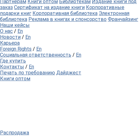
Партнерам
Книги оптом
Библиотекам
Издание книги под
заказ
Сертификат на издание книги
Корпоративные
подарки книг
Корпоративная библиотека
Электронная
библиотека
Реклама в книгах и спонсорство
Франчайзинг
Наши кейсы
О нас
/
En
Новости
/
En
Карьера
Foreign Rights
/
En
Социальная ответственность
/
En
Где купить
Контакты
/
En
Печать по требованию
Дайджест
Книги оптом
Распродажа