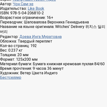
Автор:
Чон Сам-хе
Издательство:
Like Book
ISBN:
978-5-04-206810-2
Возрастное ограничение:
16+
Переводчик:
Шаповалова Вероника Геннадьевна
Название на языке оригинала:
Witches’ Delivery 위치스 딜리
버리
Редактор:
Доева Инга Муратовна
Обложка:
Твердый переплет
Кол-во страниц:
192
Вес:
0.237 кг
Толщина:
20 мм
Формат:
125x200 мм
Материал бумаги:
Бумага книжная кремовая пухлая 84/60
Время прочтения:
9 часов 36 минут
Художник:
Ветер Цвета Индиго
Бестселлер