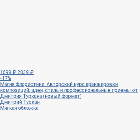
1699
₽
2039
₽
-17%
Магия флористики. Авторский курс аранжировки
композиций: идеи, стиль и профессиональные приемы от
Дмитрия Туркана (новый формат)
Дмитрий Туркан
Мягкая обложка