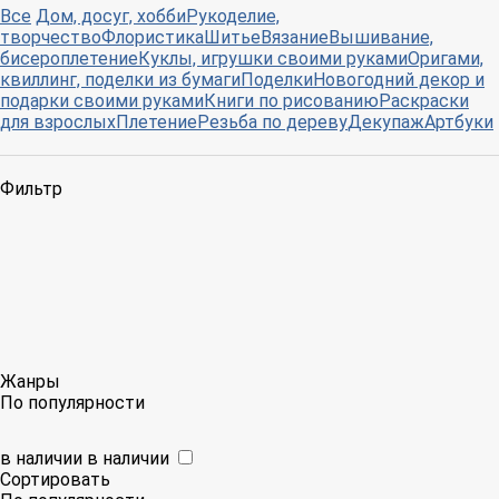
Все
Дом, досуг, хобби
Рукоделие,
творчество
Флористика
Шитье
Вязание
Вышивание,
бисероплетение
Куклы, игрушки своими руками
Оригами,
квиллинг, поделки из бумаги
Поделки
Новогодний декор и
подарки своими руками
Книги по рисованию
Раскраски
для взрослых
Плетение
Резьба по дереву
Декупаж
Артбуки
Фильтр
Жанры
По популярности
в наличии
в наличии
Сортировать