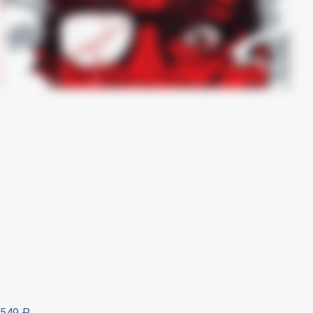
549
₽