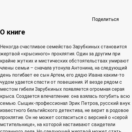
Поделиться
О книге
Некогда счастливое семейство Зарубкиных становится
жертвой «крысиного» проклятия. Один за другим при
крайне жутких и мистических обстоятельствах умирают
члены семьи – сначала утонула Антонина, на следующий
день погибает ее сын Артем, его дядю Ивана каким-то
чудом удается спасти от повешения. И везде рядом с
местом гибели Зарубкиных появляется огромная серая
крыса. Создается впечатление: она взялась погубить всю
семью. Сыщик-профессионал Эрик Петров, русский внук
известного бельгийского детектива, не верит в родовое
проклятие. Он не может согласиться с версией о «серой
мстительнице», на которой настаивают свидетели
странного дела. Но следующей жертвой может стать