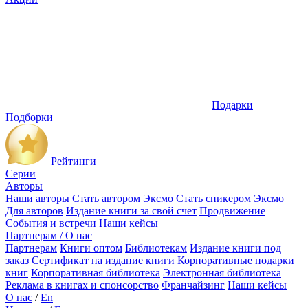
Подарки
Подборки
Рейтинги
Серии
Авторы
Наши авторы
Стать автором Эксмо
Стать спикером Эксмо
Для авторов
Издание книги за свой счет
Продвижение
События и встречи
Наши кейсы
Партнерам / О нас
Партнерам
Книги оптом
Библиотекам
Издание книги под
заказ
Сертификат на издание книги
Корпоративные подарки
книг
Корпоративная библиотека
Электронная библиотека
Реклама в книгах и спонсорство
Франчайзинг
Наши кейсы
О нас
/
En