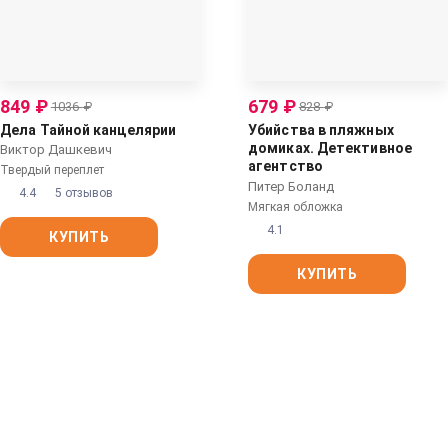
849
₽
679
₽
1036
₽
828
₽
Дела Тайной канцелярии
Убийства в пляжных
домиках. Детективное
Виктор Дашкевич
агентство
Твердый переплет
«Благотворительный
Питер Боланд
4.4
5 отзывов
магазин» (#2)
Мягкая обложка
4.1
КУПИТЬ
КУПИТЬ