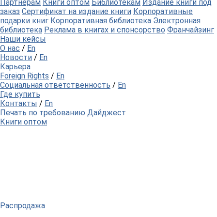
Партнерам
Книги оптом
Библиотекам
Издание книги под
заказ
Сертификат на издание книги
Корпоративные
подарки книг
Корпоративная библиотека
Электронная
библиотека
Реклама в книгах и спонсорство
Франчайзинг
Наши кейсы
О нас
/
En
Новости
/
En
Карьера
Foreign Rights
/
En
Социальная ответственность
/
En
Где купить
Контакты
/
En
Печать по требованию
Дайджест
Книги оптом
Распродажа