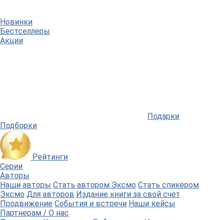
Новинки
Бестселлеры
Акции
Подарки
Подборки
Рейтинги
Серии
Авторы
Наши авторы
Стать автором Эксмо
Стать спикером
Эксмо
Для авторов
Издание книги за свой счет
Продвижение
События и встречи
Наши кейсы
Партнерам / О нас