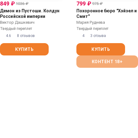
849
₽
799
₽
1036
₽
975
₽
Демон из Пустоши. Колдун
Похоронное бюро "Хэйзел и
Российской империи
Смит"
Виктор Дашкевич
Мария Руднева
Твердый переплет
Твердый переплет
4.6
8 отзывов
4
3 отзыва
КУПИТЬ
КУПИТЬ
КОНТЕНТ 18+