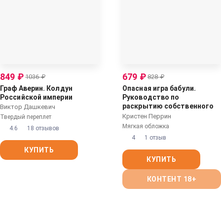
849
₽
679
₽
1036
₽
828
₽
Граф Аверин. Колдун
Опасная игра бабули.
Российской империи
Руководство по
раскрытию собственного
Виктор Дашкевич
убийства (#1)
Кристен Перрин
Твердый переплет
Мягкая обложка
4.6
18 отзывов
4
1 отзыв
КУПИТЬ
КУПИТЬ
КОНТЕНТ 18+