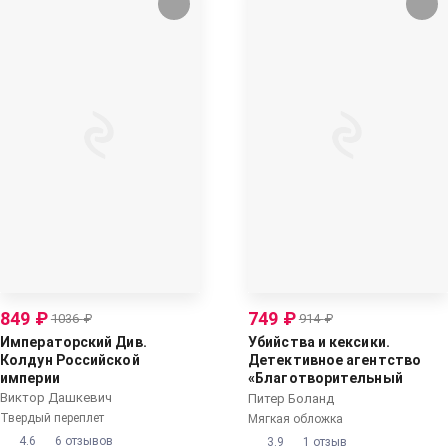
849
₽
749
₽
1036
₽
914
₽
Императорский Див.
Убийства и кексики.
Колдун Российской
Детективное агентство
империи
«Благотворительный
магазин» (#1)
Виктор Дашкевич
Питер Боланд
Твердый переплет
Мягкая обложка
4.6
6 отзывов
3.9
1 отзыв