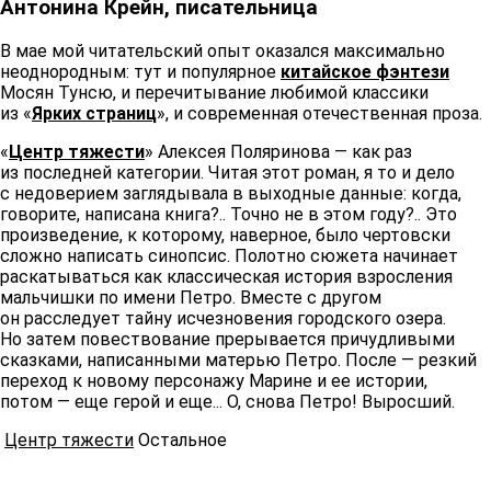
Антонина Крейн, писательница
В мае мой читательский опыт оказался максимально
неоднородным: тут и популярное
китайское фэнтези
Мосян Тунсю, и перечитывание любимой классики
из «
Ярких страниц
», и современная отечественная проза.
«
Центр тяжести
» Алексея Поляринова — как раз
из последней категории. Читая этот роман, я то и дело
с недоверием заглядывала в выходные данные: когда,
говорите, написана книга?.. Точно не в этом году?.. Это
произведение, к которому, наверное, было чертовски
сложно написать синопсис. Полотно сюжета начинает
раскатываться как классическая история взросления
мальчишки по имени Петро. Вместе с другом
он расследует тайну исчезновения городского озера.
Но затем повествование прерывается причудливыми
сказками, написанными матерью Петро. После — резкий
переход к новому персонажу Марине и ее истории,
потом — еще герой и еще... О, снова Петро! Выросший.
Центр тяжести
Остальное