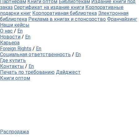
Партнерам
Книги оптом
Библиотекам
Издание книги под
заказ
Сертификат на издание книги
Корпоративные
подарки книг
Корпоративная библиотека
Электронная
библиотека
Реклама в книгах и спонсорство
Франчайзинг
Наши кейсы
О нас
/
En
Новости
/
En
Карьера
Foreign Rights
/
En
Социальная ответственность
/
En
Где купить
Контакты
/
En
Печать по требованию
Дайджест
Книги оптом
Распродажа