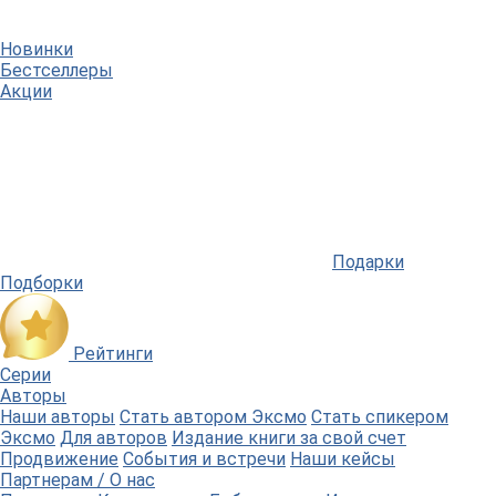
Новинки
Бестселлеры
Акции
Подарки
Подборки
Рейтинги
Серии
Авторы
Наши авторы
Стать автором Эксмо
Стать спикером
Эксмо
Для авторов
Издание книги за свой счет
Продвижение
События и встречи
Наши кейсы
Партнерам / О нас