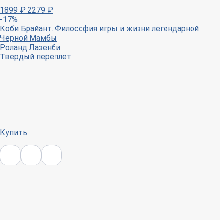
1899
₽
2279
₽
-17%
Коби Брайант. Философия игры и жизни легендарной
Черной Мамбы
Роланд Лазенби
Твердый переплет
Купить