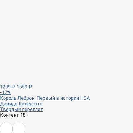
1299
₽
1559
₽
-17%
Король Леброн. Первый в истории НБА
Давиде Кинеллато
Твердый переплет
Контент 18+