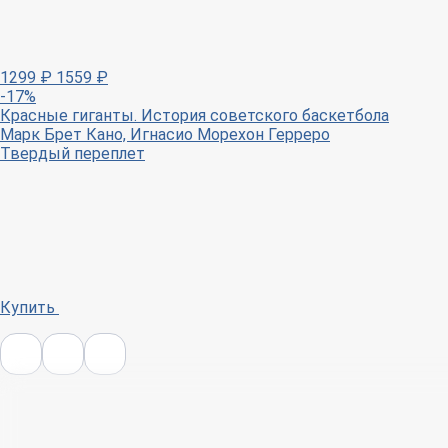
1299
₽
1559
₽
-17%
Красные гиганты. История советского баскетбола
Марк Брет Кано, Игнасио Морехон Герреро
Твердый переплет
Купить