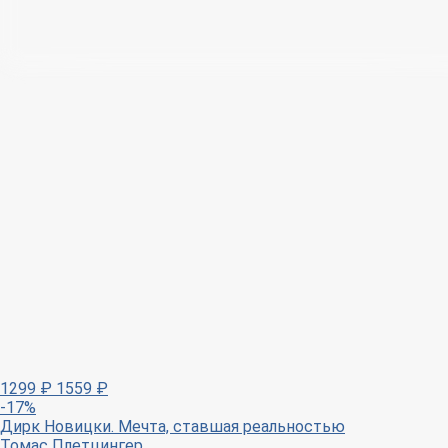
1299
₽
1559
₽
-17%
Дирк Новицки. Мечта, ставшая реальностью
Томас Плетцингер