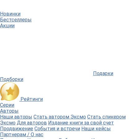
Новинки
Бестселлеры
Акции
Подарки
Подборки
Рейтинги
Серии
Авторы
Наши авторы
Стать автором Эксмо
Стать спикером
Эксмо
Для авторов
Издание книги за свой счет
Продвижение
События и встречи
Наши кейсы
Партнерам / О нас