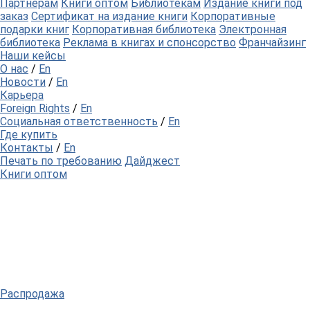
Партнерам
Книги оптом
Библиотекам
Издание книги под
заказ
Сертификат на издание книги
Корпоративные
подарки книг
Корпоративная библиотека
Электронная
библиотека
Реклама в книгах и спонсорство
Франчайзинг
Наши кейсы
О нас
/
En
Новости
/
En
Карьера
Foreign Rights
/
En
Социальная ответственность
/
En
Где купить
Контакты
/
En
Печать по требованию
Дайджест
Книги оптом
Распродажа