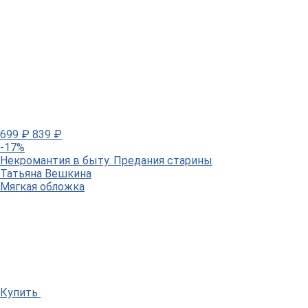
699
₽
839
₽
-17%
Некромантия в быту. Предания старины
Татьяна Вешкина
Мягкая обложка
Купить