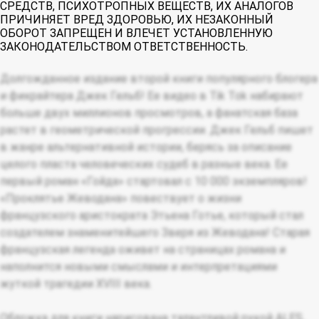
СРЕДСТВ, ПСИХОТРОПНЫХ ВЕЩЕСТВ, ИХ АНАЛОГОВ
ПРИЧИНЯЕТ ВРЕД ЗДОРОВЬЮ, ИХ НЕЗАКОННЫЙ
ОБОРОТ ЗАПРЕЩЕН И ВЛЕЧЕТ УСТАНОВЛЕННУЮ
ЗАКОНОДАТЕЛЬСТВОМ ОТВЕТСТВЕННОСТЬ.
Долгожданное издание второй книги популярного блогера
и фикрайтера Джек Гельб! Ее видео в Tik Tok набирают
больше двух миллионов просмотров, а фанатская база
растет в геометрической прогрессии. Джек Гельб пишет
в жанре альтернативной истории, берясь за описание
целого пласта человеческих судеб в разные века. Ее
первый роман «Гойда» стартовал с 10 000 экземпляров!
«Проклятье Жеводана» повествует о жизни
французского аристократа Этьена Готье, который стал
создателем знаменитейшего Зверя из Жеводана! Старая
французская легенда оживет на страницах романа и
наполнится новыми смыслами и интерпретациями
жуткой трагедии XVIII века.
Обложка для книги нарисована талантливой рукой ALES,