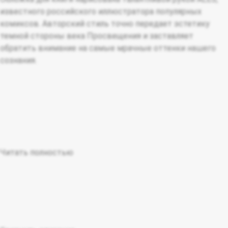
известного российского иллюстратора популярных
комиксов. Авторский стиль точно передает эстетику
темной стороны века Просвещения и заставляет
обратить внимание на самые мрачные оттенки нашего
сознания.
Читать полностью