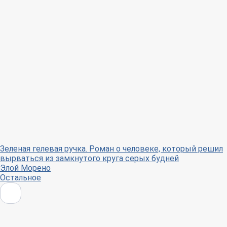
Зеленая гелевая ручка. Роман о человеке, который решил
вырваться из замкнутого круга серых будней
Элой Морено
Остальное