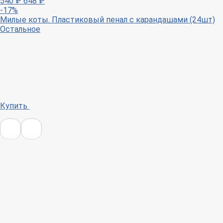
540
₽
648
₽
-17%
Милые коты. Пластиковый пенал с карандашами (24шт)
Остальное
Купить