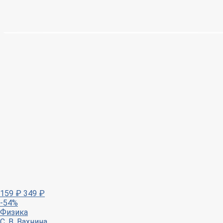
159
₽
349
₽
-54%
Физика
С. В. Вахнина