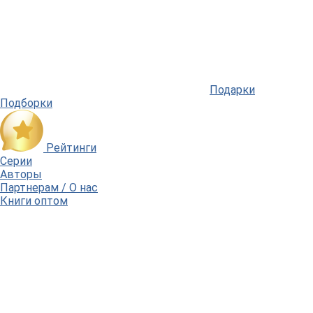
Подарки
Подборки
Рейтинги
Серии
Авторы
Партнерам / О нас
Книги оптом