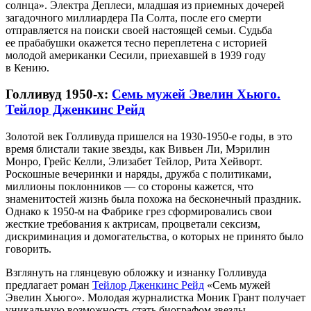
солнца». Электра Деплеси, младшая из приемных дочерей
загадочного миллиардера Па Солта, после его смерти
отправляется на поиски своей настоящей семьи. Судьба
ее прабабушки окажется тесно переплетена с историей
молодой американки Сесили, приехавшей в 1939 году
в Кению.
Голливуд 1950-х:
Семь мужей Эвелин Хьюго.
Тейлор Дженкинс Рейд
Золотой век Голливуда пришелся на 1930-1950-е годы, в это
время блистали такие звезды, как Вивьен Ли, Мэрилин
Монро, Грейс Келли, Элизабет Тейлор, Рита Хейворт.
Роскошные вечеринки и наряды, дружба с политиками,
миллионы поклонников — со стороны кажется, что
знаменитостей жизнь была похожа на бесконечный праздник.
Однако к 1950-м на Фабрике грез сформировались свои
жесткие требования к актрисам, процветали сексизм,
дискриминация и домогательства, о которых не принято было
говорить.
Взглянуть на глянцевую обложку и изнанку Голливуда
предлагает роман
Тейлор Дженкинс Рейд
«Семь мужей
Эвелин Хьюго». Молодая журналистка Моник Грант получает
уникальную возможность стать биографом звезды