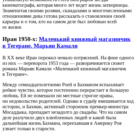
кинематографа, которая много лет ведет жизнь затворницы.
Знаменитая своими ролями, скандалами и многочисленными
отношениями дива готова рассказать о становлении своей
карьеры и о том, кто на самом деле был любовью всей
ее жизни
Иран 1950-х:
Маленький книжный магазинчик
в Тегеране. Марьян Камали
В XX веке Иран пережил немало потрясений. На фоне одного
из них — переворота 1953 года — разворачивается сюжет
романа Марьян Камали «Маленький книжный магазинчик
в Тегеране».
Между семнадцатилетними Роей и Бахманом вспыхивает
робкое чувство, которое постепенно перерастает в большую
любовь. Ей не помешали ни местные строгие нравы,
ни недовольство родителей. Однако в судьбу вмешивается ход
истории, и Бахман, активный сторонник премьер-министра
Мосаддыка, пропадает незадолго до свадьбы. Что на самом
деле разлучило двух влюбленных людей и какой была
дальнейшая жизнь Бахмана, переехавшая в Америку Роя
узнает только в старости.