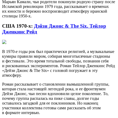
Марьян Камали, чьи родители покинули родную страну после
Исламской революции 1979 года, рассказывает о временах
их юности и бережно воспроизводит атмосферу иранской
столицы 1950-х.
США 1970-х:
Дэйзи Джонс & The Six. Тейлор
Дженкинс Рейд
В 1970-е годы рок был практически религией, а музыкальные
кумиры правили миром, собирая многотысячные стадионы
и фестивали. Это время тотальной свободы, познания себя
и рискованных экспериментов. Роман Тейлор Дженкинс Рейд
«Дейзи Джонс & The Six» с головой погружает в эту
атмосферу.
Роман рассказывает о становлении вымышленной группы,
которая стала настоящей легендой рока, и ее фронтвумен
Дейзи Джонс, чьи песни вдохновили целое поколение. То,
почему группа распалась на пике славы, долгие годы
оставалось загадкой для ее поклонников. Но наконец
участники коллектива готовы сами рассказать об этом
в формате интервью.