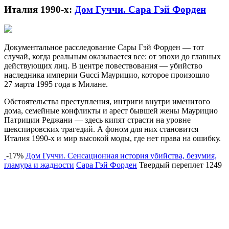
Италия 1990-х:
Дом Гуччи. Сара Гэй Форден
Документальное расследование Сары Гэй Форден — тот
случай, когда реальным оказывается все: от эпохи до главных
действующих лиц. В центре повествования — убийство
наследника империи Gucci Маурицио, которое произошло
27 марта 1995 года в Милане.
Обстоятельства преступления, интриги внутри именитого
дома, семейные конфликты и арест бывшей жены Маурицио
Патриции Реджани — здесь кипят страсти на уровне
шекспировских трагедий. А фоном для них становится
Италия 1990-х и мир высокой моды, где нет права на ошибку.
-17%
Дом Гуччи. Сенсационная история убийства, безумия,
гламура и жадности
Сара Гэй Форден
Твердый переплет
1249