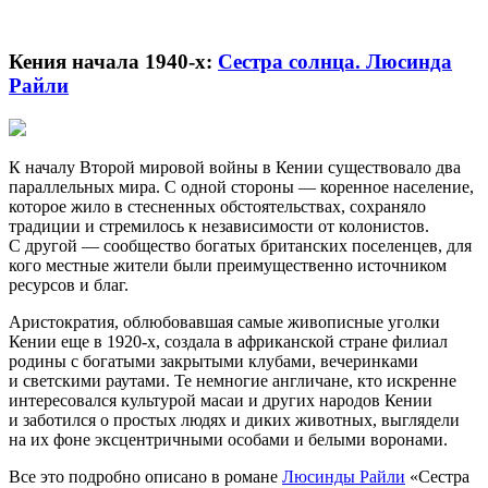
Кения начала 1940-х:
Сестра солнца. Люсинда
Райли
К началу Второй мировой войны в Кении существовало два
параллельных мира. С одной стороны — коренное население,
которое жило в стесненных обстоятельствах, сохраняло
традиции и стремилось к независимости от колонистов.
С другой — сообщество богатых британских поселенцев, для
кого местные жители были преимущественно источником
ресурсов и благ.
Аристократия, облюбовавшая самые живописные уголки
Кении еще в 1920-х, создала в африканской стране филиал
родины с богатыми закрытыми клубами, вечеринками
и светскими раутами. Те немногие англичане, кто искренне
интересовался культурой масаи и других народов Кении
и заботился о простых людях и диких животных, выглядели
на их фоне эксцентричными особами и белыми воронами.
Все это подробно описано в романе
Люсинды Райли
«Сестра