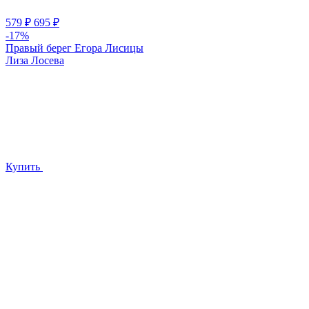
579
₽
695
₽
-17%
Правый берег Егора Лисицы
Лиза Лосева
Купить