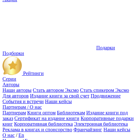
Подарки
Подборки
Рейтинги
Серии
Авторы
Наши авторы
Стать автором Эксмо
Стать спикером Эксмо
Для авторов
Издание книги за свой счет
Продвижение
События и встречи
Наши кейсы
Партнерам / О нас
Партнерам
Книги оптом
Библиотекам
Издание книги под
заказ
Сертификат на издание книги
Корпоративные подарки
книг
Корпоративная библиотека
Электронная библиотека
Реклама в книгах и спонсорство
Франчайзинг
Наши кейсы
О нас
/
En