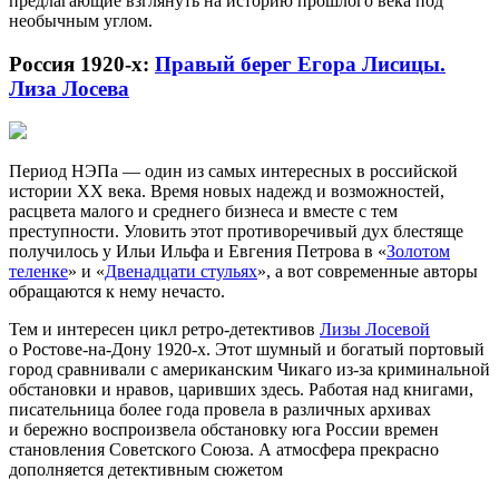
предлагающие взглянуть на историю прошлого века под
необычным углом.
Россия 1920-х:
Правый берег Егора Лисицы.
Лиза Лосева
Период НЭПа — один из самых интересных в российской
истории XX века. Время новых надежд и возможностей,
расцвета малого и среднего бизнеса и вместе с тем
преступности. Уловить этот противоречивый дух блестяще
получилось у Ильи Ильфа и Евгения Петрова в «
Золотом
теленке
» и «
Двенадцати стульях
», а вот современные авторы
обращаются к нему нечасто.
Тем и интересен цикл ретро-детективов
Лизы Лосевой
о Ростове-на-Дону 1920-х. Этот шумный и богатый портовый
город сравнивали с американским Чикаго из-за криминальной
обстановки и нравов, царивших здесь. Работая над книгами,
писательница более года провела в различных архивах
и бережно воспроизвела обстановку юга России времен
становления Советского Союза. А атмосфера прекрасно
дополняется детективным сюжетом