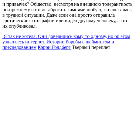
и привычек? Общество, несмотря на внешнюю толерантность,
по-прежнему готово забросать камнями любую, кто оказалась
в трудной ситуации. Даже если она просто отправила
эротические фотографии или видео другому человеку, а тот
их опубликовал.
Я так не хотела. Они доверились кому-то одному, но об этом
узнал весь интернет. Истории борьбы с шеймингом и
преследованием
Кэрри Голдберг
Твердый переплет