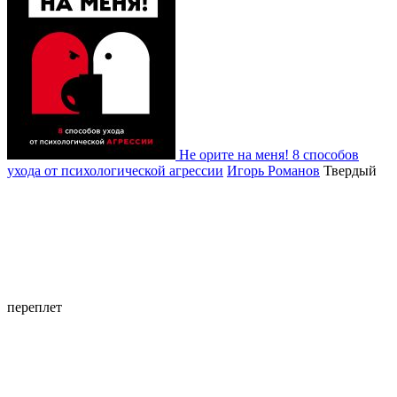
Не орите на меня! 8 способов
ухода от психологической агрессии
Игорь Романов
Твердый
переплет