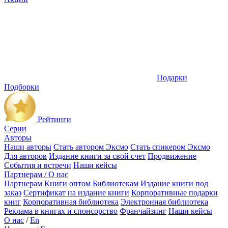
Подарки
Подборки
Рейтинги
Серии
Авторы
Наши авторы
Стать автором Эксмо
Стать спикером Эксмо
Для авторов
Издание книги за свой счет
Продвижение
События и встречи
Наши кейсы
Партнерам / О нас
Партнерам
Книги оптом
Библиотекам
Издание книги под
заказ
Сертификат на издание книги
Корпоративные подарки
книг
Корпоративная библиотека
Электронная библиотека
Реклама в книгах и спонсорство
Франчайзинг
Наши кейсы
О нас
/
En