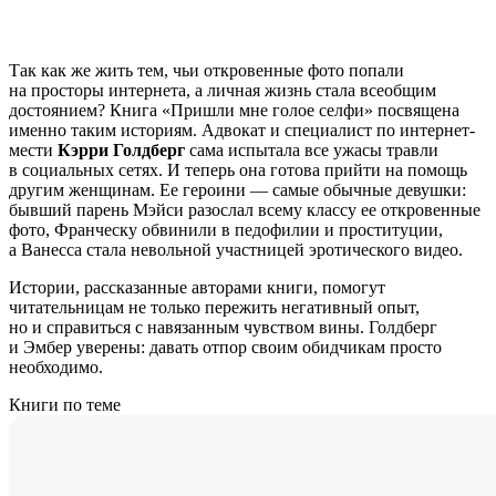
Так как же жить тем, чьи откровенные фото попали
на просторы интернета, а личная жизнь стала всеобщим
достоянием? Книга «Пришли мне голое селфи» посвящена
именно таким историям. Адвокат и специалист по интернет-
мести
Кэрри Голдберг
сама испытала все ужасы травли
в социальных сетях. И теперь она готова прийти на помощь
другим женщинам. Ее героини — самые обычные девушки:
бывший парень Мэйси разослал всему классу ее откровенные
фото, Франческу обвинили в педофилии и проституции,
а Ванесса стала невольной участницей эротического видео.
Истории, рассказанные авторами книги, помогут
читательницам не только пережить негативный опыт,
но и справиться с навязанным чувством вины. Голдберг
и Эмбер уверены: давать отпор своим обидчикам просто
необходимо.
Книги по теме