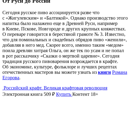
От Руси до России
Сегодня русское пиво ассоциируется разве что
с «Жигулевским» и «Балтикой». Однако производство этого
напитка было налажено еще в Древней Руси, например
в Киеве, Пскове, Новгороде и других крупных княжествах.
О переваре говорится в берестяной грамоте № 3. Известно,
что для поминальных и свадебных обрядов пиво «женили»,
добавляя в него мед. Скорее всего, именно таким «медом»
поила древлян хитрая Ольга, он же тек по усам и не попал
в рот рассказчику «Сказки о мертвой царевне». Сегодня
традиция русского пивоварения возрождается в крафте.
Об экономике, культуре, фольклоре и лучших рецептах
отечественных мастеров вы можете узнать из
книги
Романа
Егорова
.
Российский крафт. Великая крафтовая революция
Электронная книга
509 ₽
Купить
Контент 18+