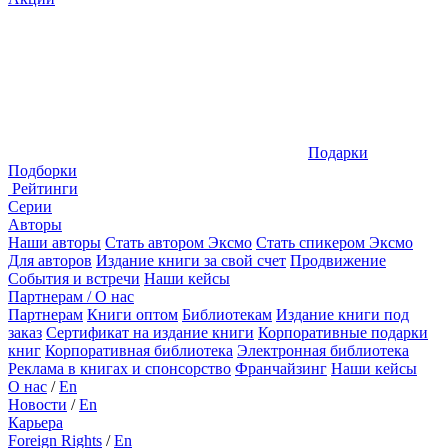
Подарки
Подборки
Рейтинги
Серии
Авторы
Наши авторы
Стать автором Эксмо
Стать спикером Эксмо
Для авторов
Издание книги за свой счет
Продвижение
События и встречи
Наши кейсы
Партнерам / О нас
Партнерам
Книги оптом
Библиотекам
Издание книги под
заказ
Сертификат на издание книги
Корпоративные подарки
книг
Корпоративная библиотека
Электронная библиотека
Реклама в книгах и спонсорство
Франчайзинг
Наши кейсы
О нас
/
En
Новости
/
En
Карьера
Foreign Rights
/
En