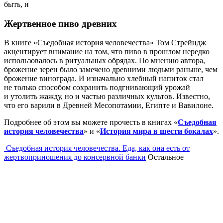
быть, и
Жертвенное пиво древних
В книге «Съедобная история человечества» Том Стрейндж
акцентирует внимание на том, что пиво в прошлом нередко
использовалось в ритуальных обрядах. По мнению автора,
брожение зерен было замечено древними людьми раньше, чем
брожение винограда. И изначально хлебный напиток стал
не только способом сохранить подгнивающий урожай
и утолить жажду, но и частью различных культов. Известно,
что его варили в Древней Месопотамии, Египте и Вавилоне.
Подробнее об этом вы можете прочесть в книгах «
Съедобная
история человечества
» и «
История мира в шести бокалах
».
Съедобная история человечества. Еда, как она есть от
жертвоприношения до консервной банки
Остальное