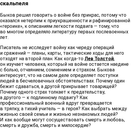
скальпеля
Быков решил говорить о войне без прикрас, потому что
оказался нетерпим к приукрашенности и рафинированной
«героике», к описаниям легкости подвига — тому, что
во многом определяло литературу первых послевоенных
лет.
Писатель не исследует войну как череду операций
и сражений — планы, карты, тактические ходы для него
отходят на второй план. Как когда-то
Лев Толстой
,
он изучает человека, который на войне остается наедине
с болью, отчаянием, сомнением и страхом. Быкова
интересует, что на самом деле определяет поступки
людей в бесчеловечных обстоятельствах. Почему один
бежит сдаваться, а другой прикрывает товарищей?
Почему одного страх толкает к предательству,
а другого — к подлинному подвигу? Как
профессиональный военный вдруг превращается
в тряпку, а тихий учитель — в героя? Как выбрать между
жизнью своей семьи и жизнью незнакомых людей?
И как вообще могут сосуществовать смерть и любовь,
смерть и дружба, смерть и милосердие?