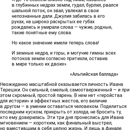
в глубинных недрах земли, гудел, бурлил, рвался
шальной поток, он звал, увлекал в свои
непознанные дали. Джулия забилась в его
руках, на широко раскрытых ее губах
рождались и умирали слова — чужие, родные,
такие понятные ему слова.
Но какое значение имели теперь слова!
И земные недра, и горы, и могучие гимны всех
потоков земли согласно притихли, оставив
в мире только их двоих».
«Альпийская баллада»
Неожиданно масштабной оказывается личность Ивана
Терешки. Он сильный, смелый, самоотверженный — и при
этом скромный, простой парень. В нем нет «геройства
для истории» и эффектных жестов, его величие
в другом — в умении оставаться человеком. Поделиться
последним куском, прикрыть от холода, не бросить ту,
кто ему доверилась. Эти три дня пронеслись для Ивана
мгновением — коротким, как финальный выстрел,
но вместившим в себя целую жизнь. И лишь в финале