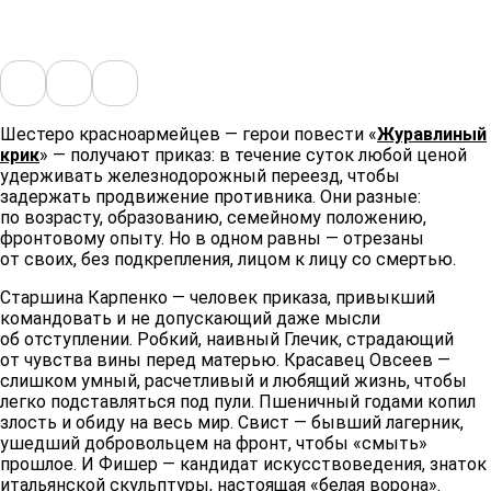
Шестеро красноармейцев — герои повести «
Журавлиный
крик
» — получают приказ: в течение суток любой ценой
удерживать железнодорожный переезд, чтобы
задержать продвижение противника. Они разные:
по возрасту, образованию, семейному положению,
фронтовому опыту. Но в одном равны — отрезаны
от своих, без подкрепления, лицом к лицу со смертью.
Старшина Карпенко — человек приказа, привыкший
командовать и не допускающий даже мысли
об отступлении. Робкий, наивный Глечик, страдающий
от чувства вины перед матерью. Красавец Овсеев —
слишком умный, расчетливый и любящий жизнь, чтобы
легко подставляться под пули. Пшеничный годами копил
злость и обиду на весь мир. Свист — бывший лагерник,
ушедший добровольцем на фронт, чтобы «смыть»
прошлое. И Фишер — кандидат искусствоведения, знаток
итальянской скульптуры, настоящая «белая ворона».