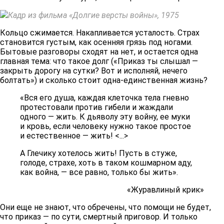
Кадр из фильма «Долгие версты войны», 1975
Кольцо сжимается. Накапливается усталость. Страх
становится густым, как осенняя грязь под ногами.
Бытовые разговоры сходят на нет, и остается одна
главная тема: что такое долг («Приказ ты слышал —
закрыть дорогу на сутки? Вот и исполняй, нечего
болтать») и сколько стоит одна-единственная жизнь?
«Вся его душа, каждая клеточка тела гневно
протестовали против гибели и жаждали
одного — жить. К дьяволу эту войну, ее муки
и кровь, если человеку нужно такое простое
и естественное — жить! <...>
А Глечику хотелось жить! Пусть в стуже,
голоде, страхе, хоть в таком кошмарном аду,
как война, — все равно, только бы жить».
«Журавлиный крик»
Они еще не знают, что обречены, что помощи не будет,
что приказ — по сути, смертный приговор. И только