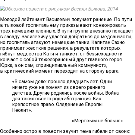
Обложка повести с рисунком Василя Быкова, 2014
Молодой лейтенант Василевич получает ранение. По пути
в тыловой госпиталь ему приказывают конвоировать
трех немецких пленных. В пути группа внезапно попадает
в засаду. Василевичу удается добраться до медсанчасти,
но госпиталь атакуют немецкие танки. Капитан Сахно
принимает жесткие решения, в результате которых
гибнут медсестра Катя и танкист, от безысходности
кончает с собой тяжелораненый друг главного героя
Юрка, а он сам, «принципиальный коммунист»,
в критический момент переходит на сторону врага.
«В самом деле: прошло двадцать лет. Одни
ничего уже не помнят из своего раннего
детства. Другие родились после войны. Война
для таких своего рода абстракция. Как
крепостное право. Оледенение Европы.
Неолит».
«Мертвым не больно»
Особенно остро в повести звучит тема гибели от своих: