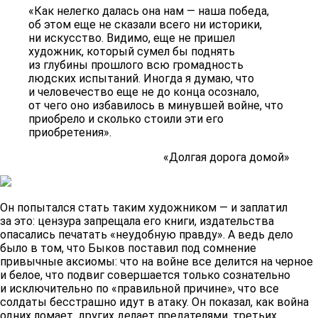
«Как нелегко далась она нам — наша победа,
об этом еще не сказали всего ни историки,
ни искусство. Видимо, еще не пришел
художник, который сумел бы поднять
из глубины прошлого всю громадность
людских испытаний. Иногда я думаю, что
и человечество еще не до конца осознало,
от чего оно избавилось в минувшей войне, что
приобрело и сколько стоили эти его
приобретения».
«Долгая дорога домой»
Он попытался стать таким художником — и заплатил
за это: цензура запрещала его книги, издательства
опасались печатать «неудобную правду». А ведь дело
было в том, что Быков поставил под сомнение
привычные аксиомы: что на войне все делится на черное
и белое, что подвиг совершается только сознательно
и исключительно по «правильной причине», что все
солдаты бесстрашно идут в атаку. Он показал, как война
одних ломает, других делает предателями, третьих