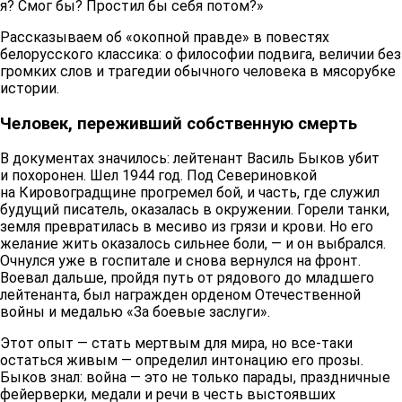
я? Смог бы? Простил бы себя потом?»
Рассказываем об «окопной правде» в повестях
белорусского классика: о философии подвига, величии без
громких слов и трагедии обычного человека в мясорубке
истории.
Человек, переживший собственную смерть
В документах значилось: лейтенант Василь Быков убит
и похоронен. Шел 1944 год. Под Севериновкой
на Кировоградщине прогремел бой, и часть, где служил
будущий писатель, оказалась в окружении. Горели танки,
земля превратилась в месиво из грязи и крови. Но его
желание жить оказалось сильнее боли, — и он выбрался.
Очнулся уже в госпитале и снова вернулся на фронт.
Воевал дальше, пройдя путь от рядового до младшего
лейтенанта, был награжден орденом Отечественной
войны и медалью «За боевые заслуги».
Этот опыт — стать мертвым для мира, но все-таки
остаться живым — определил интонацию его прозы.
Быков знал: война — это не только парады, праздничные
фейерверки, медали и речи в честь выстоявших