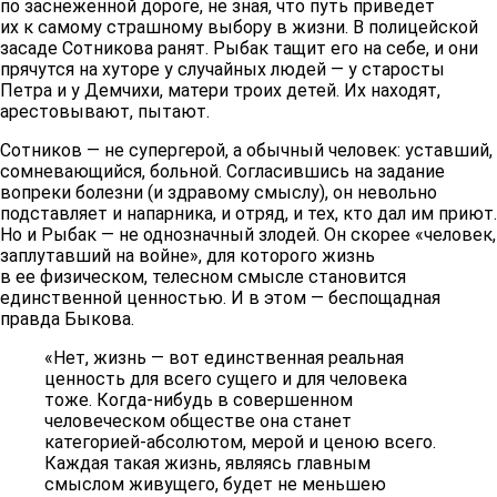
по заснеженной дороге, не зная, что путь приведет
их к самому страшному выбору в жизни. В полицейской
засаде Сотникова ранят. Рыбак тащит его на себе, и они
прячутся на хуторе у случайных людей — у старосты
Петра и у Демчихи, матери троих детей. Их находят,
арестовывают, пытают.
Сотников — не супергерой, а обычный человек: уставший,
сомневающийся, больной. Согласившись на задание
вопреки болезни (и здравому смыслу), он невольно
подставляет и напарника, и отряд, и тех, кто дал им приют.
Но и Рыбак — не однозначный злодей. Он скорее «человек,
заплутавший на войне», для которого жизнь
в ее физическом, телесном смысле становится
единственной ценностью. И в этом — беспощадная
правда Быкова.
«Нет, жизнь — вот единственная реальная
ценность для всего сущего и для человека
тоже. Когда-нибудь в совершенном
человеческом обществе она станет
категорией-абсолютом, мерой и ценою всего.
Каждая такая жизнь, являясь главным
смыслом живущего, будет не меньшею