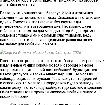
о людях, которые были вместе три дня, но чья любовь
достойна вечности.
Беглецы из концлагеря — белорус Иван и итальянка
Джулия — встречаются в горах. Спасаясь от погони, они
идут к Триесту, к партизанам: без карты, еды
и уверенности в завтрашнем дне. Несколько дней
в Альпах становятся для молодых людей одновременно
самыми страшными и самыми счастливыми, ведь
национальности, языки, социальные различия ничего
не значат для любви и... смерти.
Кадр из фильма «Альпийская баллада», 2026
Повесть построена на контрастах. Голодные, израненные,
измученные узники карабкаются к свободе на фоне
зачаровывающих альпийских пейзажей: бурлящих рек,
цветущих лугов и заснеженных вершин, безмолвно
наблюдающих за их муками. Горы кажутся то дорогой
к спасению, то могилой. Природа как будто равнодушна:
камни режут ноги, холод пробирает до костей, а красные
маки становятся и хрупким «ложем» любви, и знаком
пролитой крови.
«Где-то совсем близко под ними, казалось