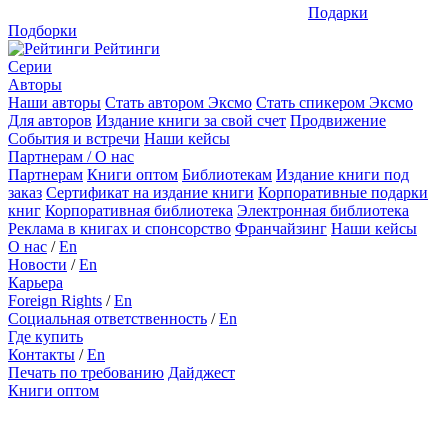
Подарки
Подборки
Рейтинги
Серии
Авторы
Наши авторы
Стать автором Эксмо
Стать спикером Эксмо
Для авторов
Издание книги за свой счет
Продвижение
События и встречи
Наши кейсы
Партнерам / О нас
Партнерам
Книги оптом
Библиотекам
Издание книги под
заказ
Сертификат на издание книги
Корпоративные подарки
книг
Корпоративная библиотека
Электронная библиотека
Реклама в книгах и спонсорство
Франчайзинг
Наши кейсы
О нас
/
En
Новости
/
En
Карьера
Foreign Rights
/
En
Социальная ответственность
/
En
Где купить
Контакты
/
En
Печать по требованию
Дайджест
Книги оптом