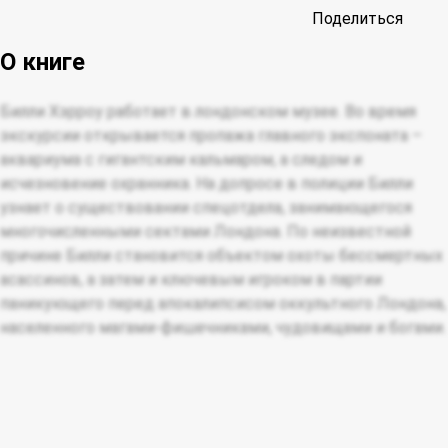
Поделиться
О книге
Билли Хэрроу работает в лондонском музее. Во время
экскурсии открывается пропажа главного экспоната –
аквариума с гигантским кальмаром, а следом и
исчезновение охранника. На допросе в полиции Билли
узнает о существовании спецотдела, занимающегося
многочисленными сектами Лондона. По неизвестной
причине Билли становится объектом охоты бессмертных
асассинов, а затем и ключевым игроком в партии
паникующего перед апокалипсисом оккультного Лондона,
населенного магами-фишечниками, чудовищами и богами.